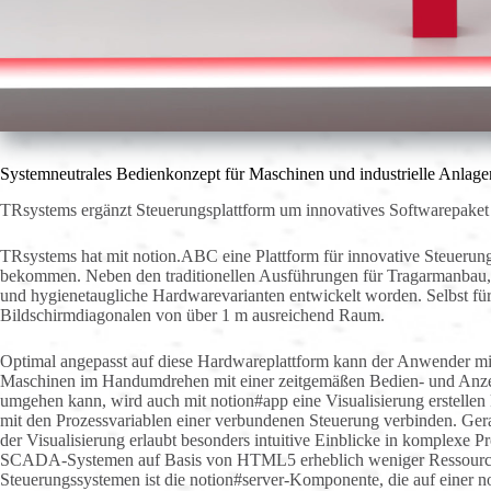
Systemneutrales Bedienkonzept für Maschinen und industrielle Anlage
TRsystems ergänzt Steuerungsplattform um innovatives Softwarepaket
TRsystems hat mit notion.ABC eine Plattform für innovative Steuerun
bekommen. Neben den traditionellen Ausführungen für Tragarmanbau, 
und hygienetaugliche Hardwarevarianten entwickelt worden. Selbst für
Bildschirmdiagonalen von über 1 m ausreichend Raum.
Optimal angepasst auf diese Hardwareplattform kann der Anwender m
Maschinen im Handumdrehen mit einer zeitgemäßen Bedien- und Anzei
umgehen kann, wird auch mit notion#app eine Visualisierung erstellen 
mit den Prozessvariablen einer verbundenen Steuerung verbinden. Ger
der Visualisierung erlaubt besonders intuitive Einblicke in komplexe 
SCADA-Systemen auf Basis von HTML5 erheblich weniger Ressourcen. 
Steuerungssystemen ist die notion#server-Komponente, die auf einer n