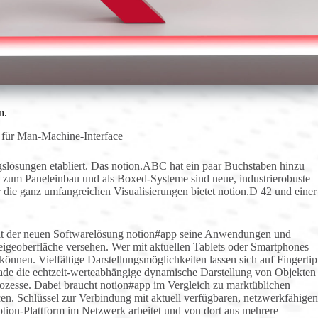
n.
 für Man-Machine-Interface
gslösungen etabliert. Das notion.ABC hat ein paar Buchstaben hinzu
zum Paneleinbau und als Boxed-Systeme sind neue, industrierobuste
 die ganz umfangreichen Visualisierungen bietet notion.D 42 und einer
it der neuen Softwarelösung notion#app seine Anwendungen und
geoberfläche versehen. Wer mit aktuellen Tablets oder Smartphones
können. Vielfältige Darstellungsmöglichkeiten lassen sich auf Fingerti
ade die echtzeit-werteabhängige dynamische Darstellung von Objekten 
Prozesse. Dabei braucht notion#app im Vergleich zu marktüblichen
Schlüssel zur Verbindung mit aktuell verfügbaren, netzwerkfähigen
otion-Plattform im Netzwerk arbeitet und von dort aus mehrere