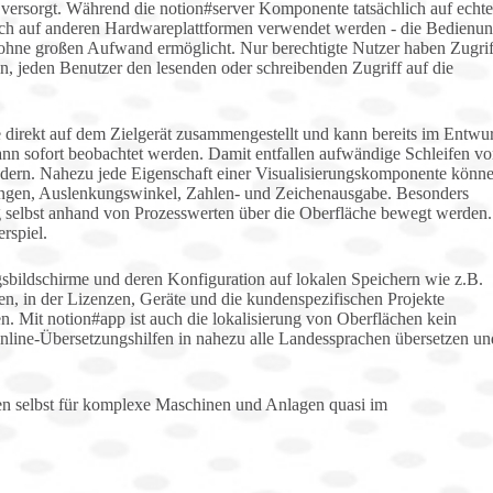
 versorgt. Während die notion#server Komponente tatsächlich auf echte
ch auf anderen Hardwareplattformen verwendet werden - die Bedienu
ohne großen Aufwand ermöglicht. Nur berechtigte Nutzer haben Zugrif
in, jeden Benutzer den lesenden oder schreibenden Zugriff auf die
e direkt auf dem Zielgerät zusammengestellt und kann bereits im Entwu
ann sofort beobachtet werden. Damit entfallen aufwändige Schleifen v
dern. Nahezu jede Eigenschaft einer Visualisierungskomponente könn
längen, Auslenkungswinkel, Zahlen- und Zeichenausgabe. Besonders
ng selbst anhand von Prozesswerten über die Oberfläche bewegt werden.
rspiel.
gsbildschirme und deren Konfiguration auf lokalen Speichern wie z.B.
n, in der Lizenzen, Geräte und die kundenspezifischen Projekte
n. Mit notion#app ist auch die lokalisierung von Oberflächen kein
Online-Übersetzungshilfen in nahezu alle Landessprachen übersetzen un
en selbst für komplexe Maschinen und Anlagen quasi im