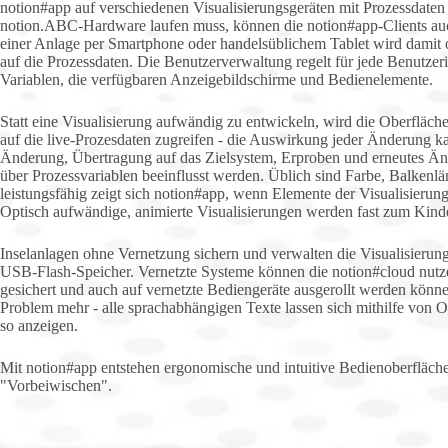
notion#app auf verschiedenen Visualisierungsgeräten mit Prozessdaten
notion.ABC-Hardware laufen muss, können die notion#app-Clients au
einer Anlage per Smartphone oder handelsüblichem Tablet wird damit 
auf die Prozessdaten. Die Benutzerverwaltung regelt für jede Benutzer
Variablen, die verfügbaren Anzeigebildschirme und Bedienelemente.
Statt eine Visualisierung aufwändig zu entwickeln, wird die Oberfläch
auf die live-Prozesdaten zugreifen - die Auswirkung jeder Änderung k
Änderung, Übertragung auf das Zielsystem, Erproben und erneutes Än
über Prozessvariablen beeinflusst werden. Üblich sind Farbe, Balken
leistungsfähig zeigt sich notion#app, wenn Elemente der Visualisieru
Optisch aufwändige, animierte Visualisierungen werden fast zum Kinde
Inselanlagen ohne Vernetzung sichern und verwalten die Visualisierun
USB-Flash-Speicher. Vernetzte Systeme können die notion#cloud nutze
gesichert und auch auf vernetzte Bediengeräte ausgerollt werden könne
Problem mehr - alle sprachabhängigen Texte lassen sich mithilfe von 
so anzeigen.
Mit notion#app entstehen ergonomische und intuitive Bedienoberfläch
"Vorbeiwischen".