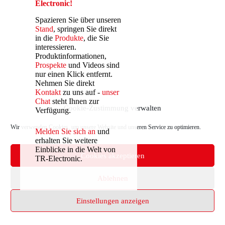
Electronic!
Spazieren Sie über unseren
Stand
, springen Sie direkt
in die
Produkte
, die Sie
interessieren.
Produktinformationen,
Prospekte
und Videos sind
nur einen Klick entfernt.
Nehmen Sie direkt
Kontakt
zu uns auf -
unser
Chat
steht Ihnen zur
Cookie-Zustimmung verwalten
Verfügung.
Wir verwenden Cookies, um unsere Website und unseren Service zu optimieren.
Melden Sie sich an
und
erhalten Sie weitere
Einblicke in die Welt von
Cookies akzeptieren
TR-Electronic.
Copyright © 2026 TR-Electronic GmbH
Ablehnen
Einstellungen anzeigen
Home
Kontakt
Impressum
Datenschutz
Cookie-Richtlinie (EU)
Deutsch
English