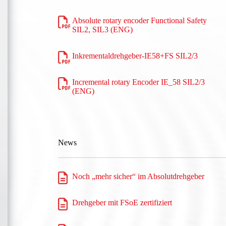
Absolute rotary encoder Functional Safety
SIL2, SIL3 (ENG)
Inkrementaldrehgeber-IE58+FS SIL2/3
Incremental rotary Encoder IE_58 SIL2/3
(ENG)
News
Noch „mehr sicher“ im Absolutdrehgeber
Drehgeber mit FSoE zertifiziert