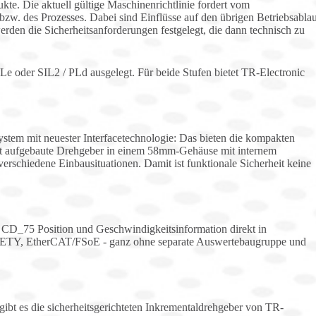
ukte. Die aktuell gültige Maschinenrichtlinie fordert vom
 bzw. des Prozesses. Dabei sind Einflüsse auf den übrigen Betriebsablau
rden die Sicherheitsanforderungen festgelegt, die dann technisch zu
Le oder SIL2 / PLd ausgelegt. Für beide Stufen bietet TR-Electronic
system mit neuester Interfacetechnologie: Das bieten die kompakten
t aufgebaute Drehgeber in einem 58mm-Gehäuse mit internem
erschiedene Einbausituationen. Damit ist funktionale Sicherheit keine
rt CD_75 Position und Geschwindigkeitsinformation direkt in
, EtherCAT/FSoE - ganz ohne separate Auswertebaugruppe und
gibt es die sicherheitsgerichteten Inkrementaldrehgeber von TR-