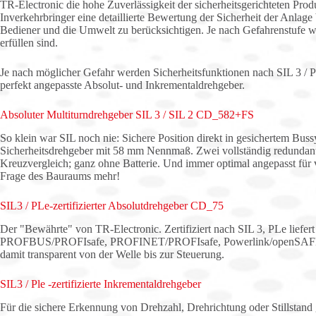
TR-Electronic die hohe Zuverlässigkeit der sicherheitsgerichteten Prod
Inverkehrbringer eine detaillierte Bewertung der Sicherheit der Anlage
Bediener und die Umwelt zu berücksichtigen. Je nach Gefahrenstufe we
erfüllen sind.
Je nach möglicher Gefahr werden Sicherheitsfunktionen nach SIL 3 / P
perfekt angepasste Absolut- und Inkrementaldrehgeber.
Absoluter Multiturndrehgeber SIL 3 / SIL 2 CD_582+FS
So klein war SIL noch nie: Sichere Position direkt in gesichertem Bus
Sicherheitsdrehgeber mit 58 mm Nennmaß. Zwei vollständig redundan
Kreuzvergleich; ganz ohne Batterie. Und immer optimal angepasst für v
Frage des Bauraums mehr!
SIL3 / PLe-zertifizierter Absolutdrehgeber CD_75
Der "Bewährte" von TR-Electronic. Zertifiziert nach SIL 3, PLe liefe
PROFBUS/PROFIsafe, PROFINET/PROFIsafe, Powerlink/openSAFETY
damit transparent von der Welle bis zur Steuerung.
SIL3 / Ple -zertifizierte Inkrementaldrehgeber
Für die sichere Erkennung von Drehzahl, Drehrichtung oder Stillstand 