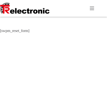
Zum
Inhalt
springen
[swpm_reset_form]