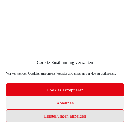
Cookie-Zustimmung verwalten
Wir verwenden Cookies, um unsere Website und unseren Service zu optimieren.
Cookies akzeptieren
Copyright © 2026 TR-Electronic GmbH
Ablehnen
Einstellungen anzeigen
Home
Kontakt
Impressum
Datenschutz
Cookie-Richtlinie (EU)
Deutsch
English