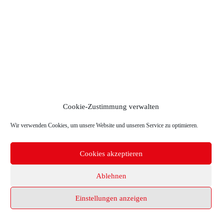
Cookie-Zustimmung verwalten
Wir verwenden Cookies, um unsere Website und unseren Service zu optimieren.
Cookies akzeptieren
Copyright © 2026 TR-Electronic GmbH
Ablehnen
Einstellungen anzeigen
Home
Kontakt
Impressum
Datenschutz
Cookie-Richtlinie (EU)
Deutsch
English